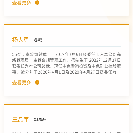
查看更多
2003年至2016年期间担任中信金属有限公司的总经理及董
事长，负责管理贸易和投资业务。自2017年1月至2023年5
月，彼担任中信金属集团有限公司的副董事长及总经理。彼
在2019年3月至2023年4月期间担任中信资源控股有限公司
（香港联合交易所上市公司，股份代码：1205）的执行董
事及主席，负责该集团的策略和企业发展、管理和营运业
杨大勇
务。孙先生在 2018年9月至2023年7月期间担任艾芬豪矿业
总裁
公司*(Ivanhoe Mines Ltd.）的非执行联席董事长，该公司
在多伦多证券交易所（股份代码：IVN）及美国场外交易集
56岁，本公司总裁，于2019年7月6日获委任加入本公司高
团（股份代码：IVPAF）上市。孙先生在金属贸易和矿业领
级管理层，主管合规管理工作。杨先生于 2023年12月27日
域，包括业务管理和投资方面，拥有超过30多年的经验。
获委任为本公司总裁。现任中色香港投资及中色矿业控股董
事。彼分别于2020年4月1日及2020年4月27日获委任为本
公司之首席合规官及联席公司秘书（「联席公司秘书」）。
查看更多
彼分别于2022年3月7日及2025年11月24日辞任联席公司秘
书及首席合规官。杨先生于1992年参加工作，加入前中国
对外贸易经济合作部（现称中国商务部（「商务部」）)。
他曾于商务部合作司担任副处长、处长等职务，并曾在中国
驻瑞士联邦大使馆经济商务参赞处、中国驻法兰西共和国大
使馆经济商务参赞处任职。于2012年9月至2019年1月，杨
王晶军
先生担任本公司控股股东中国有色集团战略规划部（原「战
副总裁
略研究室」）副主任。杨先生毕业于北京外国语大学，获法
语学士学位，并于2011年9月至2012年8月期间，获法国政