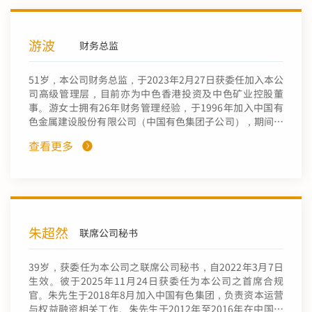
长、国际业务部非洲区域处处长。孙先生于2006年毕业于
美国犹他大学并取得地质学科学硕士学位。
游波
财务总监
51岁，本公司财务总监，于2023年2月27日获委任加入本公
司高级管理层，目前亦为中色香港投资及中色矿业控股董
事。游女士拥有26年财务管理经验，于1996年加入中国有
色金属建设股份有限公司（中国有色集团子公司），期间，
先后担任过财务部主办、财务部主管、财务部副经理、审计
查看更多
部经理、审计部主任。于 2023年加入本公司，担任财务总
监。游女士于1996年取得江西财经大学经济学学士学位、
法学学士学位。分别于2003年、2006年及2009年取得非执
业注册会计师、税务师及高级会计师职称。
朱超然
联席公司秘书
39岁，获委任为本公司之联席公司秘书，自2022年3月7日
生效。彼于2025年11月24日获委任为本公司之首席合规
官。朱先生于2018年8月加入中国有色集团，负责资本运营
与权益融资相关工作。朱先生于2012年至2016年在中国石