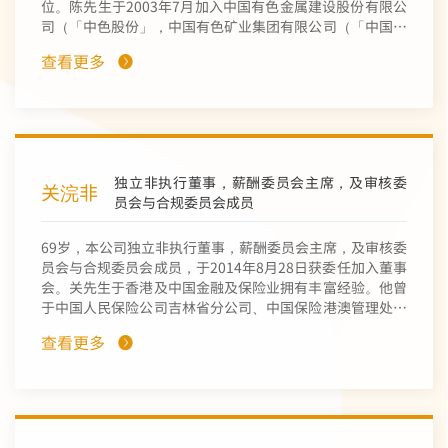
位。陈先生于2003年7月加入中国有色金属建设股份有限公
司（「中色股份」，中国有色矿业集团有限公司（「中国有
色集团」，本公司之控股股东）的子公司）任职财务部。彼
查看更多
于2013年9月至2022年11月曾历任中色股份财务部主管、
哈萨克代表处财务主管、审计部副经理、预算管理部副经
理、财务部副主任、中色哈萨克有限公司*（中国有色集团
的子公司）财务总监。彼自2022年11月至2025年2月曾起
历任中国有色集团财务部会计管理处处长、财务资金部财会
及税务管理处处长。彼自2025年2月起任中国有色集团财务
独立非执行董事，薪酬委员会主席，及审核委
共享中心副总经理。陈先生拥逾12年财务管理经验，亦为高
关浣非
员会与合规委员会成员
级会计师。
69岁，本公司独立非执行董事，薪酬委员会主席，及审核委
员会与合规委员会成员，于2014年8月28日获委任加入董事
会。关先生于香港及中国金融及保险业拥有丰富经验。他曾
于中国人民保险公司吉林省分公司、中国保险港澳管理处、
香港民安保险有限公司及中国太平洋保险（香港）有限公司
查看更多
出任不同的高级管理层职位。关先生亦曾于交通银行任职，
包括担任风险资产管理委员会副主任委员、信贷资产管理委
员会副主任委员、贷款审查委员会主任委员、交通银行香港
分行副总经理、交通银行信托有限公司董事、中国交银保险
有限公司董事长兼行政总裁及交银康联人寿保险有限公司的
执行董事及总经理。关先生亦为曾吉林省人民政府经济技术