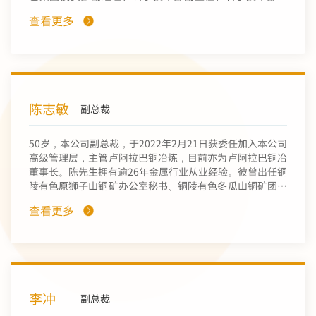
任、投资矿勘部主任、科技与数智话部总经理。朱先生于
查看更多
1991年取得南方冶金学院矿业系选矿工程专业学士学位、
2000年取得南方冶金学院（现江西理工大学）材料工程系
有色金属冶金专业研究生硕士学位、2004年取得北京科技
大学土木与环境工程学院采矿工程专业研究生工学博士。彼
于2009年取得教授级高级工程师职称。
陈志敏
副总裁
50岁，本公司副总裁，于2022年2月21日获委任加入本公司
高级管理层，主管卢阿拉巴铜冶炼，目前亦为卢阿拉巴铜冶
董事长。陈先生拥有逾26年金属行业从业经验。彼曾出任铜
陵有色原狮子山铜矿办公室秘书、铜陵有色冬瓜山铜矿团委
副书记。由2008年4月至2025年3月，陈先生曾先后担任中
查看更多
色非洲矿业总法律顾问、综合部经理、副总经理、谦比希湿
法冶炼董事长、中色香港控股董事长等职务。陈先生于
2015年毕业于北京科技大学并取得采矿工程工学硕士学
位。
李冲
副总裁