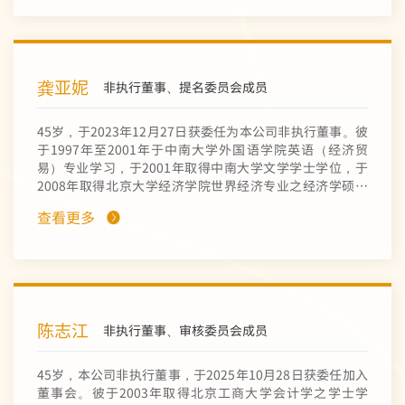
理。彼曾历任中国有色集团矿产勘查部副处长、国际业务部
非洲区域处处长及董事会办公室（战略研究室）副主任、中
色非洲矿业有限公司（本公司之附属公司）技术部副经理、
总工办副主任、中色卢安夏铜业有限公司（本公司之附属公
龚亚妮
司）副总经理、总经理等管理职位。肖先生熟悉矿产地质、
非执行董事、提名委员会成员
拥逾10年业务管理经验，亦为高级工程师。
45岁，于2023年12月27日获委任为本公司非执行董事。彼
于1997年至2001年于中南大学外国语学院英语（经济贸
易）专业学习，于2001年取得中南大学文学学士学位，于
2008年取得北京大学经济学院世界经济专业之经济学硕士
学位。龚女士于2013年取得高级经济师资格。龚女士于
查看更多
2001年加入中国有色矿业集团有限公司（「中国有色集
团」，本公司于《上市规则》含义下之控股股东）之附属公
司的人事部任职，其后于中国有色集团及其附属公司任职不
同人力资源及企业管理等职位，包括人事部人事调配处副处
长、人事部人事调配处处长、企业管理部（人事部）主任、
中国有色集团人力资源部副主任。于2019年，彼被委任为
陈志江
中国赞比亚职业技术学院董事长。于2025年2月，彼被委任
非执行董事、审核委员会成员
中国有色集团党群工作部主任。龚女士拥逾24年人力资源及
企业管理从业经验，亦为高级经济师。
45岁，本公司非执行董事，于2025年10月28日获委任加入
董事会。彼于2003年取得北京工商大学会计学之学士学