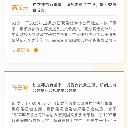
独立非执行董事、审核委员会主席、提名委员
顾问多年。关先生现出任新华汇富金融控股有限公司（香港
高光夫
会成员
上市公司代码 0188）、信控国际资本有限公司（前称华融
国际金融控股有限公司）（香港上市公司代码 0993）、山
高控股集团有限公司（前称中国山东高速金融集团有限公
63岁，于2023年12月27日获委任为本公司独立非执行董
司）（香港上市公司代码 0412）、大方广瑞德集团有限公
事，审核委员会主席及提名委员会成员。彼为高级会计师，
司（前称上海证大房地产有限公司*）（香港上市公司代码
中南财经大学财政学研究生毕业，并曾作为访问学者于法国
0755）的独立非执行董事，该等公司的股份于联交所主板
格勒诺布尔大学学习。高先生曾任国家电力投资集团公司副
上市。彼于2020年6月2日至2021年5月22日担任企展控股
总会计师及总经济师、中国电力投资集团公司财务部主任及
查看更多
有限公司（香港上市公司代码 1808）执行董事兼董事会主
副总会计师、中电投财务有限公司总经理、国家电力公司财
席。关先生于2000年获武汉大学颁发经济博士学位，并于
务与产权管理部副主任、中国电力国际有限公司（China
2004年起一直为复旦大学保险研究中心的兼职研究员，自
Power International Holding Limited）董事、中国电力
2013年起，他亦获聘为复旦大学专业学位兼职导师。2019
国际发展有限公司（香港联合交易所上市公司，股份代码：
年9月其获聘为吉林财经大学客座教授，2022年10月获聘为
2380）非执行董事、上海电力股份有限公司（深圳交易所
对外经贸大学硕士学位校外导师。
上市公司，股份代码：600021）董事、国家电投远达环保
独立非执行董事、提名委员会主席、薪酬委员
股份有限公司（深圳交易所上市公司，股份代码：
孙玉峰
会成员及合规委员会成员
600292）董事等职务。高先生亦曾担任中国会计学会理事
及中国总会计师协会理事。
61岁，于2025年3月21日获委任为本公司独立非执行董事、
提名委员会主席、薪酬委员会及合规委员会成员。彼于
1987年取得上海外国语大学英国文学学士学位，于1997年
取得美国特拉华大学工商管理硕士学位。孙先生于1987年
加入中信集团及于1999年加入中信金属有限公司，彼在