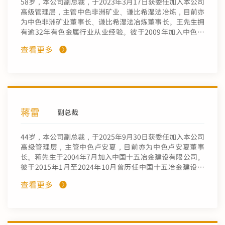
58岁，本公司副总裁，于2023年3月17日获委任加入本公司
府资助，在法国国家行政学院修读国际公共管理专修课程。
高级管理层，主管中色非洲矿业、谦比希湿法冶炼，目前亦
为中色非洲矿业董事长、谦比希湿法冶炼董事长。王先生拥
有逾32年有色金属行业从业经验。彼于2009年加入中色卢
安夏，先后担任副总经理、总经理、董事长。王先生于
查看更多
2023年加入本公司，担任副总裁。王先生于1992年毕业于
南方冶金学院，取得矿业系安全工程专业工学学士学位。彼
于2017年毕业于北京科技大学，取得采矿工程专业工学研
究生硕士学位。彼于2018年取得教授级高级工程师职称。
蒋雷
副总裁
44岁，本公司副总裁，于2025年9月30日获委任加入本公司
高级管理层，主管中色卢安夏，目前亦为中色卢安夏董事
长。蒋先生于2004年7月加入中国十五冶金建设有限公司。
彼于2015年1月至2024年10月曾历任中国十五冶金建设集
团有限公司卢安厦采矿项目经理部副经理、党总支书记、工
查看更多
会主席、副经理，中国十五冶非洲建筑贸易有限公司党总支
委员、党总支书记、董事长、法定代表人，中国十五冶金建
设集团有限公司党委委员、副总经理，彼于2024年10月至
2025年9月曾任中国有色金属建设股份有限公司党委副书