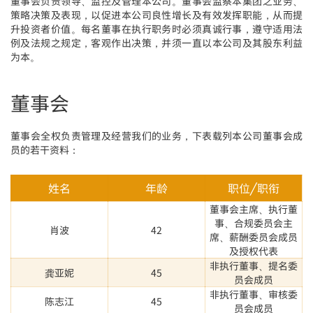
董事会负责领导、监控及管理本公司。董事会监察本集团之业务、
策略决策及表现，以促进本公司良性增长及有效发挥职能，从而提
升投资者价值。每名董事在执行职务时必须真诚行事，遵守适用法
例及法规之规定，客观作出决策，并须一直以本公司及其股东利益
为本。
董事会
董事会全权负责管理及经营我们的业务，下表载列本公司董事会成
员的若干资料：
姓名
年龄
职位╱职衔
董事会主席、执行董
事、合规委员会主
肖波
42
席、薪酬委员会成员
及授权代表
非执行董事、提名委
龚亚妮
45
员会成员
非执行董事、审核委
陈志江
45
员会成员