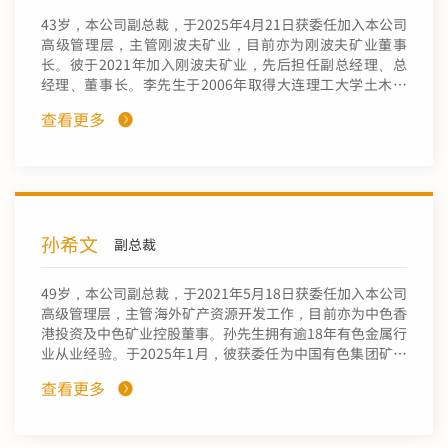
43岁，本公司副总裁，于2025年4月21日获委任加入本公司
高级管理层，主管刚波夫矿业，目前亦为刚波夫矿业董事
长。彼于2021年加入刚波夫矿业，先后担任副总经理、总
经理、董事长。李先生于2006年取得大连理工大学土木水
利学院工程管理系工程管理专业学士学位、于2019年取得
查看更多
北京科技大学土木与环境工程学院采矿工程专业研究生硕士
学位。彼于2025年取得教授级高级工程师职称。
孙希文
副总裁
49岁，本公司副总裁，于2021年5月18日获委任加入本公司
高级管理层，主管海外矿产资源开发工作，目前亦为中色香
港投资及中色矿业控股董事。孙先生拥有逾18年有色金属行
业从业经验。于2025年1月，彼获委任为中国有色集团矿业
发展部总监。彼曾出任有色金属矿产地质调查中心工作、中
查看更多
矿资源勘探股份有限公司工作。由2012年12月至2021年5
月，孙先生曾先后担任中国有色集团矿产勘查部地质处副处
长、矿产勘查部资源开发处处长、投资矿勘部资源开发处处