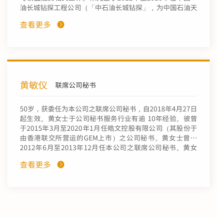
油长城钻探工程公司（「中石油长城钻探」，为中国石油天
然气集团公司的附属公司）开始其职业生涯，并在之后担任
查看更多
部门主任，负责中石油长城钻探的行政及营运事务。朱先生
于2016年至2018年先后担任中国节能环保集团风力发电股
份有限公司（一间于上海证券交易所上市的A股公司）证券
事务部及办公厅高级管理人员。自2018年8月起，朱先生先
后担任中国有色办公厅文秘处主管、资本运营部筹备组成员
及资本运营部权益融资处副处长。朱先生于中国人民大学获
黄敏仪
得经济学学士学位及公共管理硕士学位，并于中国政法大学
联席公司秘书
获法学博士学位。朱先生同时持有中国资产管理协会颁发的
基金从业资格和上海证券交易所颁发的上市公司董事会秘书
50岁，获委任为本公司之联席公司秘书，自2018年4月27日
资格。
起生效。黄女士于公司秘书服务行业有逾 10年经验。彼曾
于2015年3月至2020年1月任皓文控股有限公司（其股份于
由香港联交所营运的GEM上市）之公司秘书。黄女士曾于
2012年6月至2013年12月任本公司之联席公司秘书。黄女
士于2006年取得香港城市大学工商管理荣誉学士（商业管
查看更多
理）学位，并于2009年取得专业会计与企业管治学硕士学
位。黄女士现为香港公司治理公会及特许公司治理公会会
士。