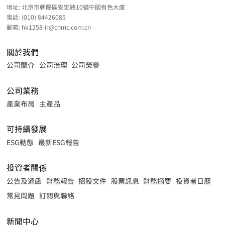
地址:
北京市朝陽區安定路10號中國有色大廈
電話:
(010) 84426085
郵箱:
hk1258-ir@cnmc.com.cn
關於我們
公司間介
公司治理
公司榮譽
公司業務
產業布局
主產品
可持續發展
ESG動態
最新ESG報告
投資者關係
公告及通函
財務報告
招股文件
股票訊息
財務摘要
投資者日歷
常見問題
訂閱與聯絡
新聞中心