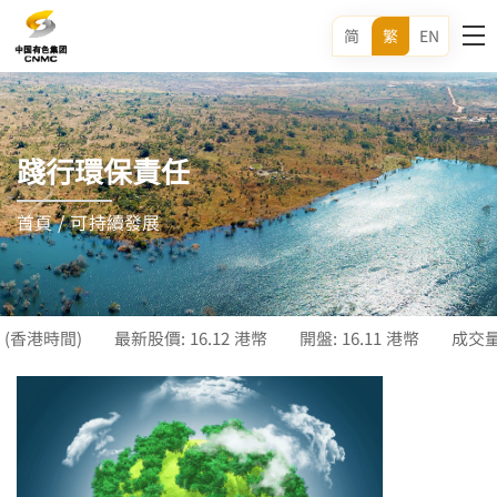
简
繁
EN
踐行環保責任
首頁
/
可持續發展