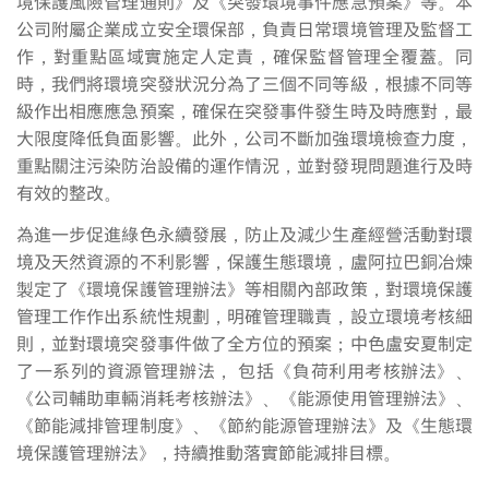
境保護風險管理通則》及《突發環境事件應急預案》等。本
公司附屬企業成立安全環保部，負責日常環境管理及監督工
作，對重點區域實施定人定責，確保監督管理全覆蓋。同
時，我們將環境突發狀況分為了三個不同等級，根據不同等
級作出相應應急預案，確保在突發事件發生時及時應對，最
大限度降低負面影響。此外，公司不斷加強環境檢查力度，
重點關注污染防治設備的運作情況，並對發現問題進行及時
有效的整改。
為進一步促進綠色永續發展，防止及減少生產經營活動對環
境及天然資源的不利影響，保護生態環境，盧阿拉巴銅冶煉
製定了《環境保護管理辦法》等相關內部政策，對環境保護
管理工作作出系統性規劃，明確管理職責，設立環境考核細
則，並對環境突發事件做了全方位的預案；中色盧安夏制定
了一系列的資源管理辦法， 包括《負荷利用考核辦法》、
《公司輔助車輛消耗考核辦法》、《能源使用管理辦法》、
《節能減排管理制度》、《節約能源管理辦法》及《生態環
境保護管理辦法》，持續推動落實節能減排目標。